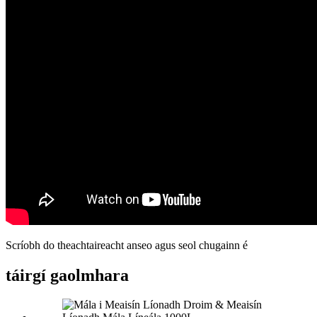
Scríobh do theachtaireacht anseo agus seol chugainn é
táirgí gaolmhara