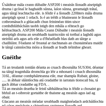
Úsáidtear mála ceann dúbailte ASP200 i meaisín líonadh aiseiptigh
druma i gcónaí le haghaidh súnna, laíon súnna, greamaigh trátaí,
agus táirgí leachtacha eile. is féidir é a líonadh 220liters mála druma
aiseiptigh spout 1 orlach. Is é an tréith a bhaineann le líonadh
cothrománach a ghlacadh chun feiniméan titim uisce
comhdhlúthúcháin taobh istigh den mhála a réiteach go
héifeachtach. ASP200 Mála Ceann Dúbailte i meaisín líonadh
aiseiptigh druma an sreabhadh tuairisceáin sú torthaí a laghdú agus
steiriliú arís agus arís eile a d'fhéadfadh blas dath an táirge a
chailliúint. Féadann sé freastal ar riachtanais an chustaiméara maidir
le táirgí cainníochta móra a líonadh ar feadh tréimhse ghearr.
Gnéithe
Tá an trealamh iomlán déanta as cruach dhosmálta SUS304, déantar
na táirgí teagmhála dromchla go léir a mhonarú i cruach dhosmálta
316L, déantar comhpháirteanna eile, mar shampla Rubair, gloine,
..... in ábhair sláintíochta atá ceadaithe in iarratais tionscail bia, tá
gach ábhar ceadaithe ag FDA. .
Tá an meaisín deartha le feistí sábháilteachta is féidir a chosaint go
bhfuil an t-oibreoir gortaithe de thaisme ag meaisín agus iad ag
obair.
Glacann an meaisín méadar sreabhadh maighnéadach ardcháilíochta
nó córas meáchain a chinntíonn cruinneas líonadh ard