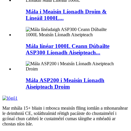
Mála i Meaisín Líonadh Droim &
Líneáil 1000L...
Mála línéar 1000L Ceann Dúbailte
ASP300 Líonadh Aiseipteach...
Mála ASP200 i Meaisín Líonadh
Aiseipteach Droim
Mar mhála 15+ bliain i mbosca meaisín flling iomlán a mhonaraítear
le deimhniú CE, soláthraímid réitigh pacáiste do chustaiméirí i
gcónaí chun cabhrú le custaiméirí cumas táirgthe a mhéadú ar
chostas níos ísle.