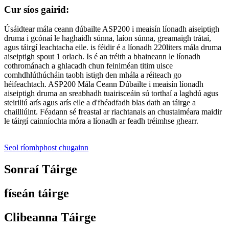
Cur síos gairid:
Úsáidtear mála ceann dúbailte ASP200 i meaisín líonadh aiseiptigh
druma i gcónaí le haghaidh súnna, laíon súnna, greamaigh trátaí,
agus táirgí leachtacha eile. is féidir é a líonadh 220liters mála druma
aiseiptigh spout 1 orlach. Is é an tréith a bhaineann le líonadh
cothrománach a ghlacadh chun feiniméan titim uisce
comhdhlúthúcháin taobh istigh den mhála a réiteach go
héifeachtach. ASP200 Mála Ceann Dúbailte i meaisín líonadh
aiseiptigh druma an sreabhadh tuairisceáin sú torthaí a laghdú agus
steiriliú arís agus arís eile a d'fhéadfadh blas dath an táirge a
chailliúint. Féadann sé freastal ar riachtanais an chustaiméara maidir
le táirgí cainníochta móra a líonadh ar feadh tréimhse ghearr.
Seol ríomhphost chugainn
Sonraí Táirge
físeán táirge
Clibeanna Táirge