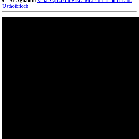
Ar Aghaidh:
Mála Asp100 I mBosca Meaisín Líonadh Leath-
Uathoibríoch