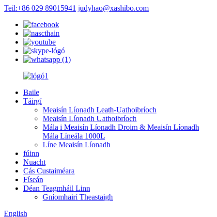
Teil:+86 029 89015941
judyhao@xashibo.com
Baile
Táirgí
Meaisín Líonadh Leath-Uathoibríoch
Meaisín Líonadh Uathoibríoch
Mála i Meaisín Líonadh Droim & Meaisín Líonadh
Mála Líneála 1000L
Líne Meaisín Líonadh
fúinn
Nuacht
Cás Custaiméara
Físeán
Déan Teagmháil Linn
Gníomhairí Theastaigh
English