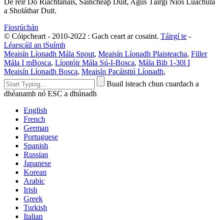
De réir Do Riachtanais, Saincheap Duit, Agus Táirgí Níos Luachúla
a Sholáthar Duit.
Fiosrúchán
© Cóipcheart - 2010-2022 : Gach ceart ar cosaint.
Táirgí te
-
Léarscáil an tSuímh
Meaisín Líonadh Mála Spout
,
Meaisín Líonadh Plaisteacha
,
Filler
Mála I mBosca
,
Líontóir Mála Sú-I-Bosca
,
Mála Bib 1-30l I
Meaisín Líonadh Bosca
,
Meaisín Pacáistiú Líonadh
,
Buail isteach chun cuardach a
dhéanamh nó ESC a dhúnadh
English
French
German
Portuguese
Spanish
Russian
Japanese
Korean
Arabic
Irish
Greek
Turkish
Italian