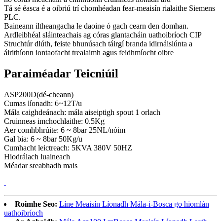
Tá sé éasca é a oibriú trí chomhéadan fear-meaisín rialaithe Siemens
PLC.
Baineann iltheangacha le daoine ó gach cearn den domhan.
Ardleibhéal sláinteachais ag córas glantacháin uathoibríoch CIP
Struchtúr dlúth, feiste bhunúsach táirgí branda idirnáisiúnta a
áirithíonn iontaofacht trealaimh agus feidhmíocht oibre
Paraiméadar Teicniúil
ASP200D(dé-cheann)
Cumas líonadh: 6~12T/u
Mála caighdeánach: mála aiseiptigh spout 1 orlach
Cruinneas imchochlaithe: 0.5Kg
Aer comhbhrúite: 6 ~ 8bar 25NL/nóim
Gal bia: 6 ~ 8bar 50Kg/u
Cumhacht leictreach: 5KVA 380V 50HZ
Hiodrálach luaineach
Méadar sreabhadh mais
Roimhe Seo:
Líne Meaisín Líonadh Mála-i-Bosca go hiomlán
uathoibríoch