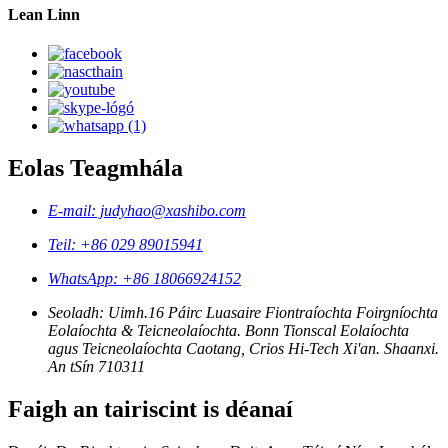
Lean Linn
Eolas Teagmhála
E-mail: judyhao@xashibo.com
Teil: +86 029 89015941
WhatsApp: +86 18066924152
Seoladh: Uimh.16 Páirc Luasaire Fiontraíochta Foirgníochta
Eolaíochta & Teicneolaíochta. Bonn Tionscal Eolaíochta
agus Teicneolaíochta Caotang, Crios Hi-Tech Xi'an. Shaanxi.
An tSín 710311
Faigh an tairiscint is déanaí