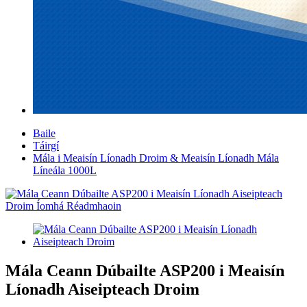
Baile
Táirgí
Mála i Meaisín Líonadh Droim & Meaisín Líonadh Mála
Líneála 1000L
Mála Ceann Dúbailte ASP200 i Meaisín
Líonadh Aiseipteach Droim