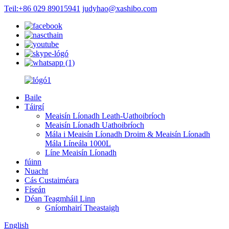
Teil:+86 029 89015941
judyhao@xashibo.com
Baile
Táirgí
Meaisín Líonadh Leath-Uathoibríoch
Meaisín Líonadh Uathoibríoch
Mála i Meaisín Líonadh Droim & Meaisín Líonadh
Mála Líneála 1000L
Líne Meaisín Líonadh
fúinn
Nuacht
Cás Custaiméara
Físeán
Déan Teagmháil Linn
Gníomhairí Theastaigh
English