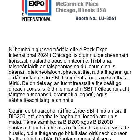
Ní hamháin gur seó trádála eile é Pack Expo
International 2024 i Chicago; is cruinniú de cheannairí
tionscail, nuálaithe agus cinnteoirí é. I mbliana,
taispeánfaidh an taispeántas na dul chun cinn is
déanaí i dteicneolaíocht phacáistithe, rud a fhágann gur
ardán iontach é do SBFT a innealra nua-aimseartha a
léiriú. Beidh deis ag an lucht freastail a fheiceáil go
díreach conas is féidir le meaisíní SBFT éifeachtúlacht
táirgthe a fheabhsú, dramhaíl a laghdú, agus
sábháilteacht táirgí a chinntiú.
Ceann de bhuaicphointí líne táirge SBFT ná an tsraith
BIB200, atá deartha le haghaidh líonadh ardluais
málaí. Tá na samhlacha BIB200 agus BIB200D
suntasach go háirithe as a n-ildánacht agus a éasca le
húsáid, rud a fhágann go bhfuil siad oiriúnach do raon
leathan feidhmchlár. Déantar na meaisíní seo a