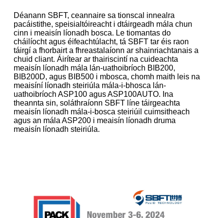
Déanann SBFT, ceannaire sa tionscal innealra
pacáistithe, speisialtóireacht i dtáirgeadh mála chun
cinn i meaisín líonadh bosca. Le tiomantas do
cháilíocht agus éifeachtúlacht, tá SBFT tar éis raon
táirgí a fhorbairt a fhreastalaíonn ar shainriachtanais a
chuid cliant. Áirítear ar thairiscintí na cuideachta
meaisín líonadh mála lán-uathoibríoch BIB200,
BIB200D, agus BIB500 i mbosca, chomh maith leis na
meaisíní líonadh steiriúla mála-i-bhosca lán-
uathoibríoch ASP100 agus ASP100AUTO. Ina
theannta sin, soláthraíonn SBFT líne táirgeachta
meaisín líonadh mála-i-bosca steiriúil cuimsitheach
agus an mála ASP200 i meaisín líonadh druma
meaisín líonadh steiriúla.