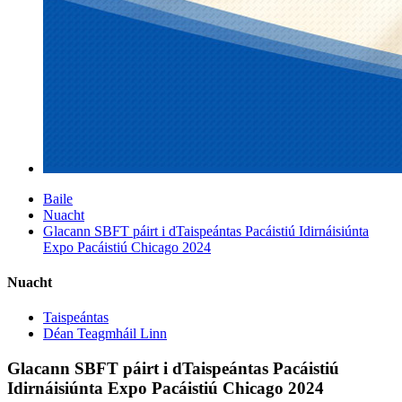
Baile
Nuacht
Glacann SBFT páirt i dTaispeántas Pacáistiú Idirnáisiúnta
Expo Pacáistiú Chicago 2024
Nuacht
Taispeántas
Déan Teagmháil Linn
Glacann SBFT páirt i dTaispeántas Pacáistiú
Idirnáisiúnta Expo Pacáistiú Chicago 2024