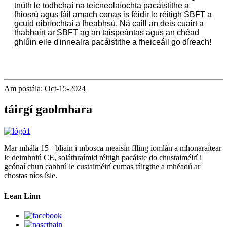
tnúth le todhchaí na teicneolaíochta pacáistithe a
fhiosrú agus fáil amach conas is féidir le réitigh SBFT a
gcuid oibríochtaí a fheabhsú. Ná caill an deis cuairt a
thabhairt ar SBFT ag an taispeántas agus an chéad
ghlúin eile d'innealra pacáistithe a fheiceáil go díreach!
Am postála: Oct-15-2024
táirgí gaolmhara
Mar mhála 15+ bliain i mbosca meaisín flling iomlán a mhonaraítear
le deimhniú CE, soláthraímid réitigh pacáiste do chustaiméirí i
gcónaí chun cabhrú le custaiméirí cumas táirgthe a mhéadú ar
chostas níos ísle.
Lean Linn