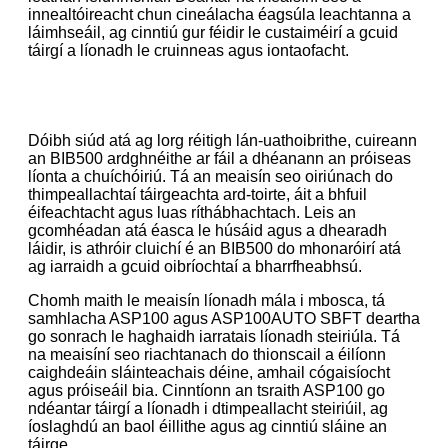
innealtóireacht chun cineálacha éagsúla leachtanna a
láimhseáil, ag cinntiú gur féidir le custaiméirí a gcuid
táirgí a líonadh le cruinneas agus iontaofacht.
Dóibh siúd atá ag lorg réitigh lán-uathoibrithe, cuireann
an BIB500 ardghnéithe ar fáil a dhéanann an próiseas
líonta a chuíchóiriú. Tá an meaisín seo oiriúnach do
thimpeallachtaí táirgeachta ard-toirte, áit a bhfuil
éifeachtacht agus luas ríthábhachtach. Leis an
gcomhéadan atá éasca le húsáid agus a dhearadh
láidir, is athróir cluichí é an BIB500 do mhonaróirí atá
ag iarraidh a gcuid oibríochtaí a bharrfheabhsú.
Chomh maith le meaisín líonadh mála i mbosca, tá
samhlacha ASP100 agus ASP100AUTO SBFT deartha
go sonrach le haghaidh iarratais líonadh steiriúla. Tá
na meaisíní seo riachtanach do thionscail a éilíonn
caighdeáin sláinteachais déine, amhail cógaisíocht
agus próiseáil bia. Cinntíonn an tsraith ASP100 go
ndéantar táirgí a líonadh i dtimpeallacht steiriúil, ag
íoslaghdú an baol éillithe agus ag cinntiú sláine an
táirge.