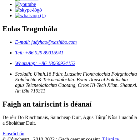
Eolas Teagmhála
E-mail: judyhao@xashibo.com
Teil: +86 029 89015941
WhatsApp: +86 18066924152
Seoladh: Uimh.16 Páirc Luasaire Fiontraíochta Foirgníochta
Eolaíochta & Teicneolaíochta. Bonn Tionscal Eolaíochta
agus Teicneolaíochta Caotang, Crios Hi-Tech Xi'an. Shaanxi.
An tSín 710311
Faigh an tairiscint is déanaí
De réir Do Riachtanais, Saincheap Duit, Agus Táirgí Níos Luachúla
a Sholáthar Duit.
Fiosrúchán
© Cóipcheart - 2010-2022 : Gach ceart ar cosaint.
Táirgí te
-