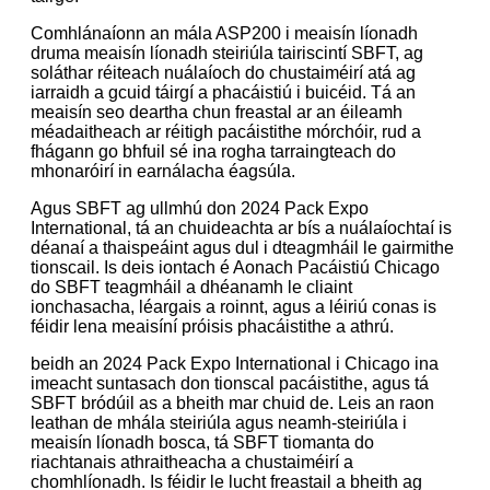
Comhlánaíonn an mála ASP200 i meaisín líonadh
druma meaisín líonadh steiriúla tairiscintí SBFT, ag
soláthar réiteach nuálaíoch do chustaiméirí atá ag
iarraidh a gcuid táirgí a phacáistiú i buicéid. Tá an
meaisín seo deartha chun freastal ar an éileamh
méadaitheach ar réitigh pacáistithe mórchóir, rud a
fhágann go bhfuil sé ina rogha tarraingteach do
mhonaróirí in earnálacha éagsúla.
Agus SBFT ag ullmhú don 2024 Pack Expo
International, tá an chuideachta ar bís a nuálaíochtaí is
déanaí a thaispeáint agus dul i dteagmháil le gairmithe
tionscail. Is deis iontach é Aonach Pacáistiú Chicago
do SBFT teagmháil a dhéanamh le cliaint
ionchasacha, léargais a roinnt, agus a léiriú conas is
féidir lena meaisíní próisis phacáistithe a athrú.
beidh an 2024 Pack Expo International i Chicago ina
imeacht suntasach don tionscal pacáistithe, agus tá
SBFT bródúil as a bheith mar chuid de. Leis an raon
leathan de mhála steiriúla agus neamh-steiriúla i
meaisín líonadh bosca, tá SBFT tiomanta do
riachtanais athraitheacha a chustaiméirí a
chomhlíonadh. Is féidir le lucht freastail a bheith ag