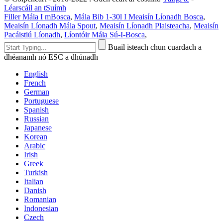
Léarscáil an tSuímh
Filler Mála I mBosca
,
Mála Bib 1-30l I Meaisín Líonadh Bosca
,
Meaisín Líonadh Mála Spout
,
Meaisín Líonadh Plaisteacha
,
Meaisín
Pacáistiú Líonadh
,
Líontóir Mála Sú-I-Bosca
,
Buail isteach chun cuardach a
dhéanamh nó ESC a dhúnadh
English
French
German
Portuguese
Spanish
Russian
Japanese
Korean
Arabic
Irish
Greek
Turkish
Italian
Danish
Romanian
Indonesian
Czech