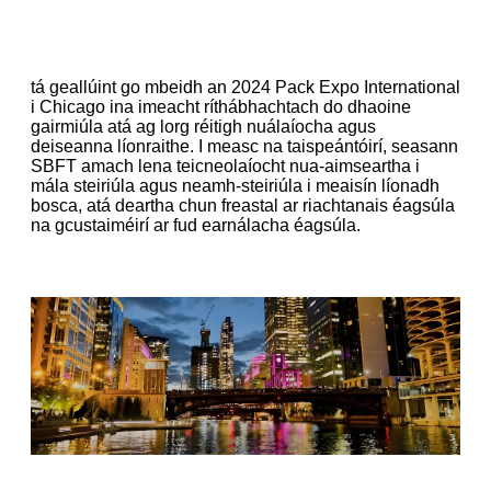
tá geallúint go mbeidh an 2024 Pack Expo International
i Chicago ina imeacht ríthábhachtach do dhaoine
gairmiúla atá ag lorg réitigh nuálaíocha agus
deiseanna líonraithe. I measc na taispeántóirí, seasann
SBFT amach lena teicneolaíocht nua-aimseartha i
mála steiriúla agus neamh-steiriúla i meaisín líonadh
bosca, atá deartha chun freastal ar riachtanais éagsúla
na gcustaiméirí ar fud earnálacha éagsúla.